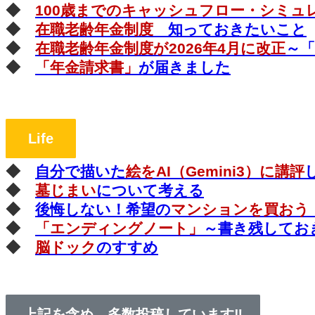
◆
100歳までのキャッシュフロー・シミュ
◆
在職老齢年金制度
知っておきたいこと
◆
在職老齢年金制度が2026年4月に改正
～
◆
「年金請求書」
が届きました
Life
◆
自分で描いた
絵をAI（Gemini3）に講評
◆
墓じまい
について考える
◆
後悔しない！希望の
マンションを買おう
◆
「エンディングノート」
～書き残してお
◆
脳ドック
のすすめ
上記を含め、多数投稿しています‼