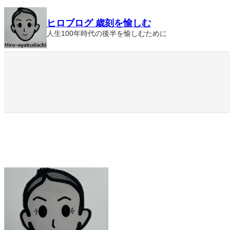
内
ヒロブログ 歳刻を愉しむ
容
人生100年時代の後半を愉しむために
を
ス
キ
ッ
プ