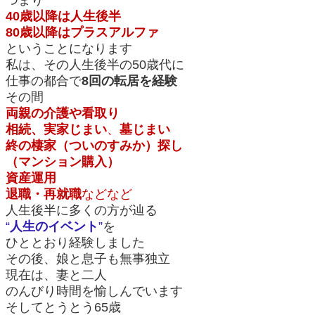
40歳以降は人生後半
80歳以降はプラスアルファ
ということになります
私は、その人生後半の50歳代に
仕事の都合で
8回の転居を経験
その間
両親の介護や看取り
相続、
実家じまい
、
墓じまい
終の棲家（ついのすみか）探し
（マンション購入）
資産運用
退職・再就職
などなど
人生後半に多くの方が辿る
“
人生のイベント
”
を
ひととおり経験しました
その後、娘と息子も無事独立
現在は、妻と二人
のんびり時間を愉しんでいます
そしてとうとう65歳