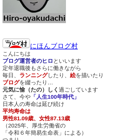
にほんブログ村
こんにちは
ブログ運営者のヒロ
といいます
定年退職後もさらに働きながら
毎日、
ランニング
したり、
絵
を描いたり
ブログ
を綴ったり…
元気に愉（たの）しく
過ごしています
さて、今や
「人生100年時代」
日本人の寿命は延び続け
平均寿命は
男性81.09歳、女性87.13歳
（2025年、厚生労働省の
「令和６年簡易生命表」による）
つまり