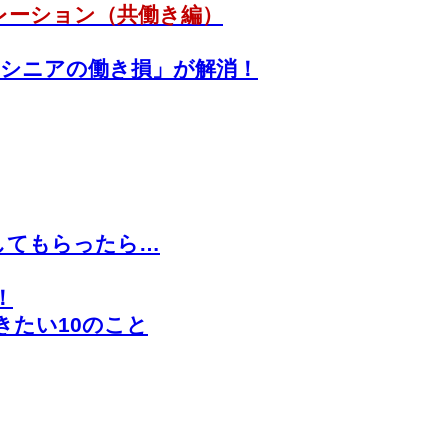
レーション（共働き編）
「シニアの働き損」が解消！
してもらったら…
！
きたい10のこと