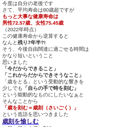
今度は自分の老後です
さて、平均寿命は80歳超ですが
もっと大事な健康寿命は
男性72.57歳、女性75.45歳
（2022年時点）
この健康寿命から逆算すると
なんと
残り7年半?!
そう、今後自由闊達に過ごせる時間は
かなり短いということ
思いました
「今だからできること」
「これからだからできそうなこと」
「歳をとる」という受動的な響きを
少しでも
「自らの手で時を刻む」
という能動的なものにしたいなぁと
そんなことから
「歳を刻む＝歳刻（さいごく）」
という造語を思いつきました
歳刻を愉しむ