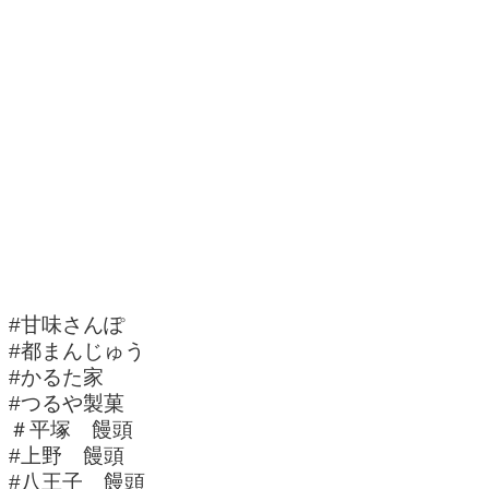
#甘味さんぽ
#都まんじゅう
#かるた家
#つるや製菓
＃平塚 饅頭
#上野 饅頭
#八王子 饅頭