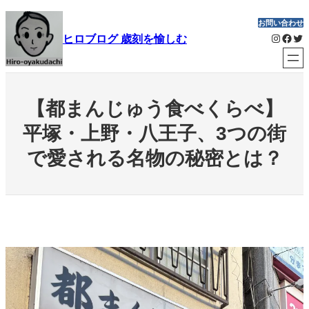
内
お問い合わせ
容
Instagram
Facebook
Twitter
ヒロブログ 歳刻を愉しむ
を
ス
キ
ッ
【都まんじゅう食べくらべ】
プ
平塚・上野・八王子、3つの街
で愛される名物の秘密とは？