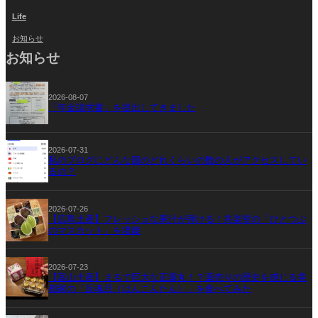
Life
お知らせ
お知らせ
2026-08-07
「年金請求書」を提出してきました
2026-07-31
私のブログにどんな国のどれくらいの数の人がアクセスしてい
るの？
2026-07-26
【広島土産】フレッシュな果汁が弾ける！共楽堂の「ひとつぶ
のマスカット」を堪能
2026-07-23
【富山土産】まるで巨大な正露丸！？薬売りの歴史を感じる美
都家の「反魂旦（はんこんたん）」を食べてみた