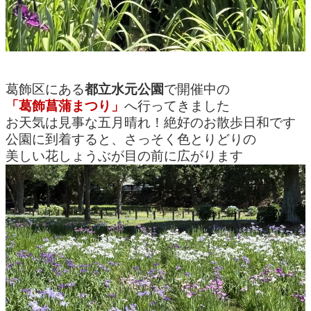
葛飾区にある
都立水元公園
で開催中の
「葛飾菖蒲まつり」
へ行ってきました
お天気は見事な五月晴れ！絶好のお散歩日和です
公園に到着すると、さっそく色とりどりの
美しい花しょうぶが目の前に広がります