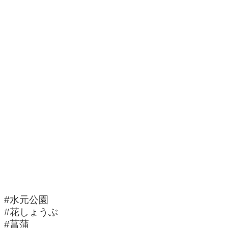
#水元公園
#花しょうぶ
#菖蒲