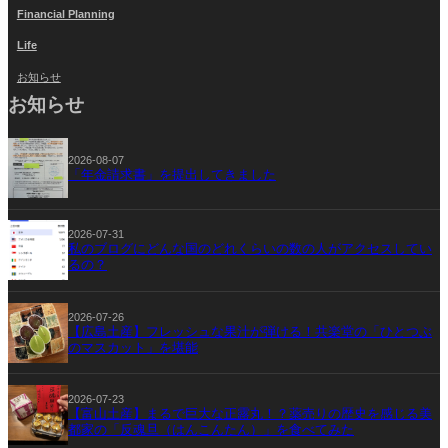
Financial Planning
Life
お知らせ
お知らせ
2026-08-07
「年金請求書」を提出してきました
2026-07-31
私のブログにどんな国のどれくらいの数の人がアクセスしてい
るの？
2026-07-26
【広島土産】フレッシュな果汁が弾ける！共楽堂の「ひとつぶ
のマスカット」を堪能
2026-07-23
【富山土産】まるで巨大な正露丸！？薬売りの歴史を感じる美
都家の「反魂旦（はんこんたん）」を食べてみた