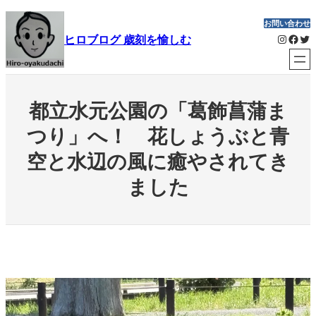
内
お問い合わせ
容
Instagram
Facebook
Twitter
ヒロブログ 歳刻を愉しむ
を
ス
キ
ッ
都立水元公園の「葛飾菖蒲ま
プ
つり」へ！ 花しょうぶと青
空と水辺の風に癒やされてき
ました