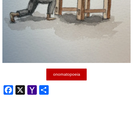
onomatopoeia
Facebook
X
Yahoo
共
Mail
有