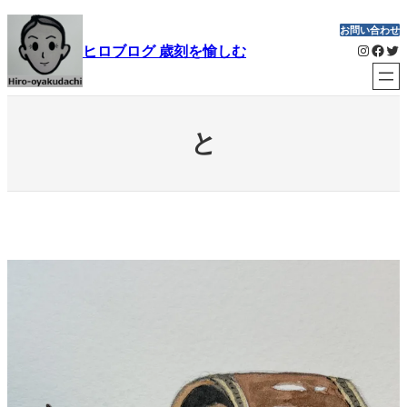
内
お問い合わせ
容
Instagram
Facebook
Twitter
ヒロブログ 歳刻を愉しむ
を
ス
キ
ッ
と
プ