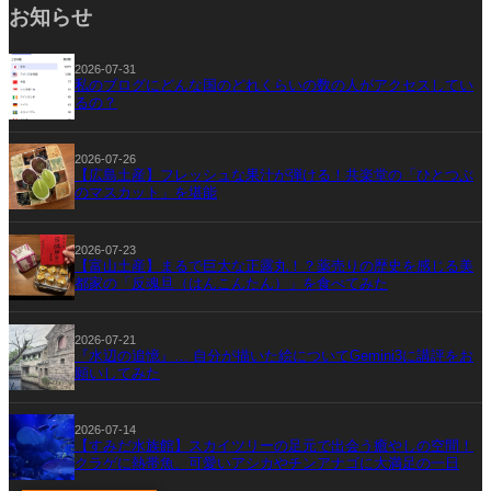
お知らせ
2026-07-31
私のブログにどんな国のどれくらいの数の人がアクセスしてい
るの？
2026-07-26
【広島土産】フレッシュな果汁が弾ける！共楽堂の「ひとつぶ
のマスカット」を堪能
2026-07-23
【富山土産】まるで巨大な正露丸！？薬売りの歴史を感じる美
都家の「反魂旦（はんこんたん）」を食べてみた
2026-07-21
『水辺の追憶』… 自分が描いた絵についてGemini3に講評をお
願いしてみた
2026-07-14
【すみだ水族館】スカイツリーの足元で出会う癒やしの空間！
クラゲに熱帯魚、可愛いアシカやチンアナゴに大満足の一日