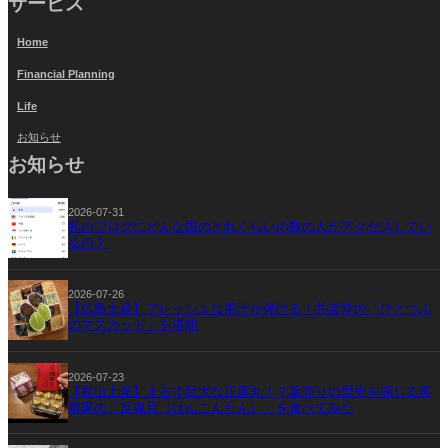
サービス
Home
Financial Planning
Life
お知らせ
お知らせ
2026-07-31
私のブログにどんな国のどれくらいの数の人がアクセスしてい
るの？
2026-07-26
【広島土産】フレッシュな果汁が弾ける！共楽堂の「ひとつぶ
のマスカット」を堪能
2026-07-23
【富山土産】まるで巨大な正露丸！？薬売りの歴史を感じる美
都家の「反魂旦（はんこんたん）」を食べてみた