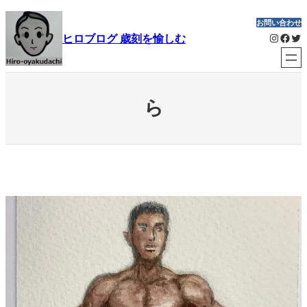
内
お問い合わせ
容
Instagram
Facebook
Twitter
ヒロブログ 歳刻を愉しむ
を
ス
キ
ッ
ら
プ