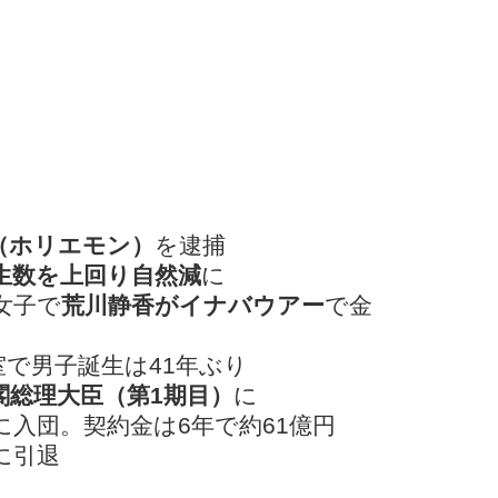
（ホリエモン）
を逮捕
生数を上回り自然減
に
女子で
荒川静香がイナバウアー
で金
で男子誕生は41年ぶり
閣総理大臣（第1期目）
に
に入団。契約金は6年で約61億円
に引退