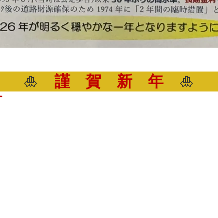
🎍
謹 賀 新 年
🎍
す