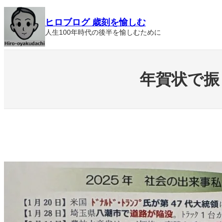
内
ヒロブログ 歳刻を愉しむ
容
人生100年時代の後半を愉しむために
を
ス
キ
年賀状で振
ッ
プ