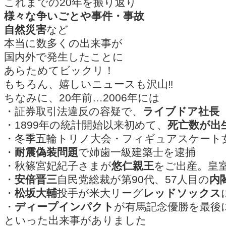
これまでの20年を振り返り
様々な争いごとや事件・事故
自然災害
など
本当に数多くの出来事が
国内外で発生したことに
あらためてビックリ！
もちろん、嬉しいニュースも沢山‼
ちなみに、20年前…2006年には
・証券取引法違反の容疑で、
ライブドア社長
・1899年の統計開始以来初めて、
死亡数が出
・冬季五輪トリノ大会・フィギュアスケート
・
耐震偽装問題
で姉歯一級建築士を逮捕
・秋篠宮妃紀子さまが
悠仁親王
をご出産。皇室
・
安倍晋三
自民党総裁が第90代、57人目の
内
・
松坂大輔
投手が米大リーグ
レッドソックス
・
ディープインパクト
が有馬記念優勝を最後
といった出来事がありました