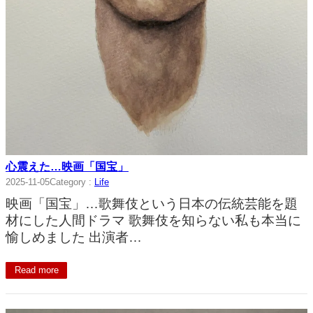
心震えた…映画「国宝」
2025-11-05
Category :
Life
映画「国宝」…歌舞伎という日本の伝統芸能を題
材にした人間ドラマ 歌舞伎を知らない私も本当に
愉しめました 出演者…
Read more