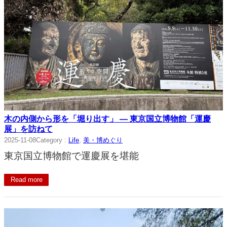
木の内側から形を「堀り出す」 ― 東京国立博物館「運慶
展」を訪ねて
2025-11-08
Category :
Life
, 
美・博めぐり
東京国立博物館で運慶展を堪能
Read more