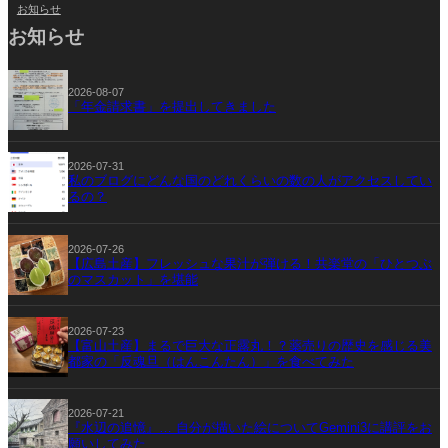
お知らせ
お知らせ
2026-08-07
「年金請求書」を提出してきました
2026-07-31
私のブログにどんな国のどれくらいの数の人がアクセスしてい
るの？
2026-07-26
【広島土産】フレッシュな果汁が弾ける！共楽堂の「ひとつぶ
のマスカット」を堪能
2026-07-23
【富山土産】まるで巨大な正露丸！？薬売りの歴史を感じる美
都家の「反魂旦（はんこんたん）」を食べてみた
2026-07-21
『水辺の追憶』… 自分が描いた絵についてGemini3に講評をお
願いしてみた