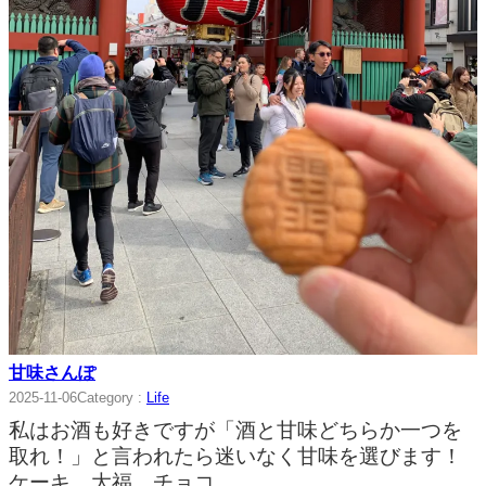
甘味さんぽ
2025-11-06
Category :
Life
私はお酒も好きですが「酒と甘味どちらか一つを
取れ！」と言われたら迷いなく甘味を選びます！
ケーキ、大福、チョコ…