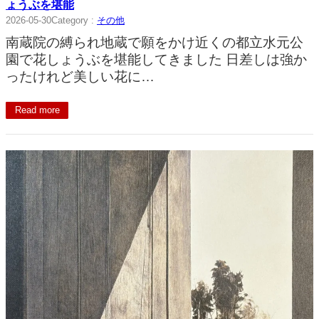
ょうぶを堪能
2026-05-30
Category :
その他
南蔵院の縛られ地蔵で願をかけ近くの都立水元公
園で花しょうぶを堪能してきました 日差しは強か
ったけれど美しい花に…
Read more