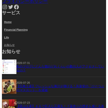
プライバシーポリシー
Instagram
Twitter
Facebook
サービス
Home
Financial Planning
Life
お知らせ
お知らせ
2026-07-31
私のブログにどんな国のどれくらいの数の人がアクセスしてい
るの？
2026-07-26
【広島土産】フレッシュな果汁が弾ける！共楽堂の「ひとつぶ
のマスカット」を堪能
2026-07-23
【富山土産】まるで巨大な正露丸！？薬売りの歴史を感じる美