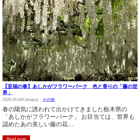
【至福の春】あしかがフラワーパーク 色と香りの「藤の世
界」
2026-05-04
Category :
その他
春の陽気に誘われて出かけてきました栃木県の
「あしかがフラワーパーク」 お目当ては、世界も
認めたあの美しい藤の花…
Read more