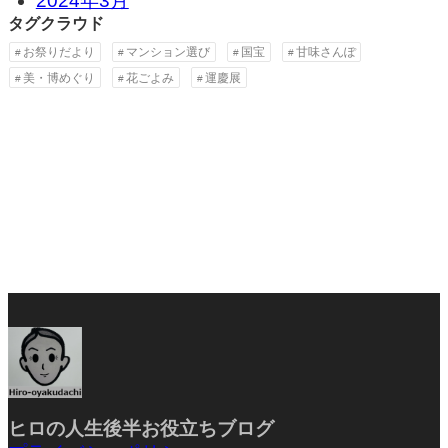
2024年3月
タグクラウド
お祭りだより
マンション選び
国宝
甘味さんぽ
美・博めぐり
花ごよみ
運慶展
ヒロの人生後半お役立ちブ
ログ