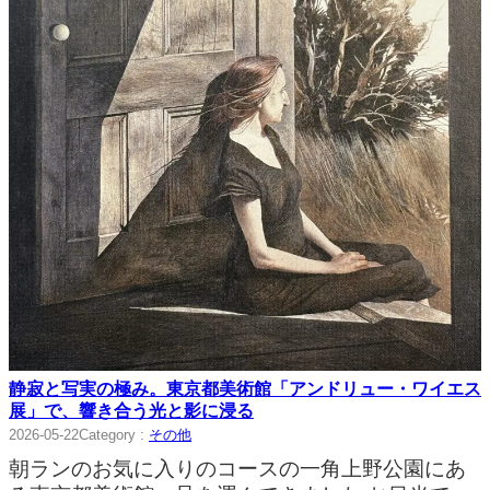
静寂と写実の極み。東京都美術館「アンドリュー・ワイエス
展」で、響き合う光と影に浸る
2026-05-22
Category :
その他
朝ランのお気に入りのコースの一角上野公園にあ