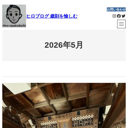
内
お問い合わせ
容
Instagram
Facebook
Twitter
ヒロブログ 歳刻を愉しむ
を
ス
キ
ッ
2026年5月
プ