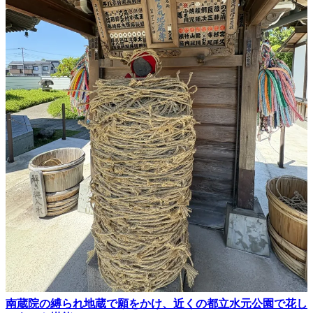
南蔵院の縛られ地蔵で願をかけ、近くの都立水元公園で花し