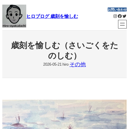
内
お問い合わせ
容
Instagram
Facebook
Twitter
ヒロブログ 歳刻を愉しむ
を
ス
キ
ッ
歳刻を愉しむ（さいごくをた
プ
のしむ）
その他
2026-05-21
hiro