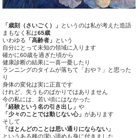
「歳刻（さいごく）」
というのは私が考えた造語
まもなく私は
65歳
いわゆる
「高齢者」
という
自分にとって未知の領域に入ります
確かに60歳を過ぎた頃から
健康診断の結果に一喜一憂したり
ランニングのタイムが落ちて「おや？」と思った
り
身体の変化は実に正直です
けれど、失うものばかりではありません
今の私には、若い頃にはなかった
「経験という名の引き出し」
や
「少々のことでは動じない心」
があります
そして
「ほとんどのことは思い通りにならない」
というある種の潔い諦めも身に付きました