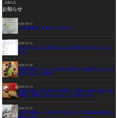
お知らせ
お知らせ
2026-08-07
「年金請求書」を提出してきました
2026-07-31
私のブログにどんな国のどれくらいの数の人がアクセスしてい
るの？
2026-07-26
【広島土産】フレッシュな果汁が弾ける！共楽堂の「ひとつぶ
のマスカット」を堪能
2026-07-23
【富山土産】まるで巨大な正露丸！？薬売りの歴史を感じる美
都家の「反魂旦（はんこんたん）」を食べてみた
2026-07-21
『水辺の追憶』… 自分が描いた絵についてGemini3に講評をお
願いしてみた