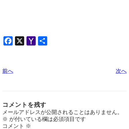
F
X
Y
共
a
a
有
c
h
e
o
前へ
次へ
b
o
o
M
o
ail
k
コメントを残す
メールアドレスが公開されることはありません。
※
が付いている欄は必須項目です
コメント
※