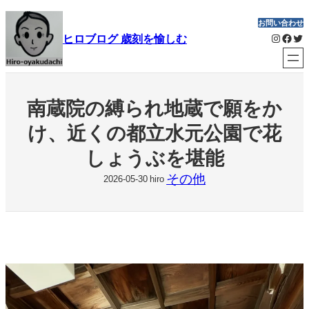
内
お問い合わせ
容
Instagram
Facebook
Twitter
ヒロブログ 歳刻を愉しむ
を
ス
キ
ッ
南蔵院の縛られ地蔵で願をか
プ
け、近くの都立水元公園で花
しょうぶを堪能
その他
2026-05-30
hiro