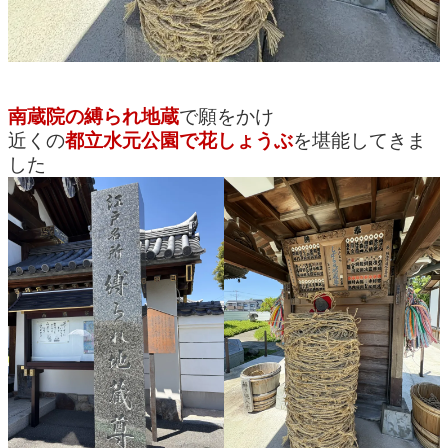
南蔵院の縛られ地蔵
で願をかけ
近くの
都立水元公園で花しょうぶ
を堪能してきま
した