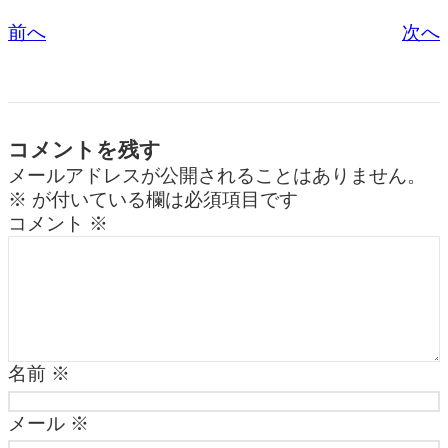
e
o
前へ
次へ
b
o
o
M
o
ail
k
コメントを残す
メールアドレスが公開されることはありません。
※
が付いている欄は必須項目です
コメント
※
名前
※
メール
※