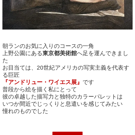
朝ランのお気に入りのコースの一角
上野公園にある
東京都美術館
へ足を運んできまし
た
お目当ては、20世紀アメリカの写実主義を代表す
る巨匠
『アンドリュー・ワイエス展』
です
普段から絵を描く私にとって
彼の卓越した描写力と独特のカラーパレットは
いつか間近でじっくりと息遣いを感じてみたい
憧れのものでした