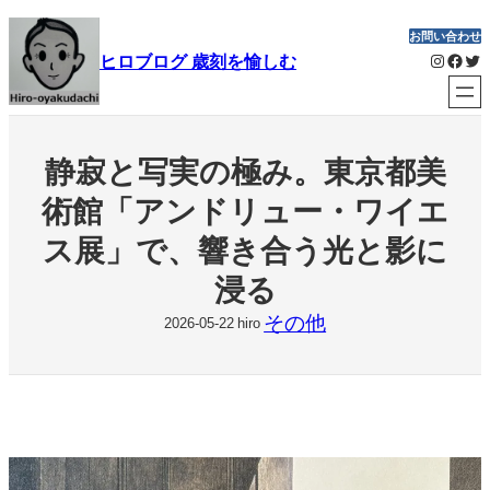
内
お問い合わせ
容
Instagram
Facebook
Twitter
ヒロブログ 歳刻を愉しむ
を
ス
キ
ッ
静寂と写実の極み。東京都美
プ
術館「アンドリュー・ワイエ
ス展」で、響き合う光と影に
浸る
その他
2026-05-22
hiro