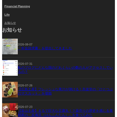
Financial Planning
Life
お知らせ
お知らせ
2026-08-07
「年金請求書」を提出してきました
2026-07-31
私のブログにどんな国のどれくらいの数の人がアクセスしてい
るの？
2026-07-26
【広島土産】フレッシュな果汁が弾ける！共楽堂の「ひとつぶ
のマスカット」を堪能
2026-07-23
【富山土産】まるで巨大な正露丸！？薬売りの歴史を感じる美
都家の「反魂旦（はんこんたん）」を食べてみた