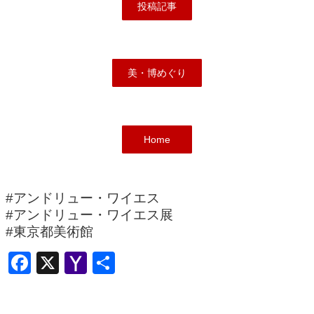
投稿記事
美・博めぐり
Home
#アンドリュー・ワイエス
#アンドリュー・ワイエス展
#東京都美術館
F
X
Y
共
a
a
有
c
h